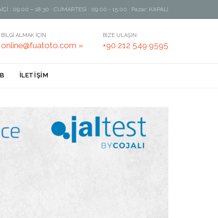
Çİ : 09:00 – 18:30 · CUMARTESİ : 09:00 - 15:00 · Pazar: KAPALI
BİLGİ ALMAK İÇİN
BİZE ULAŞIN:
online@fuatoto.com »
+90 212 549 9595
B
İLETİŞİM