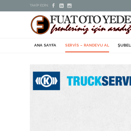



TAKİP EDİN:
ANA SAYFA
SERVİS – RANDEVU AL
ŞUBEL